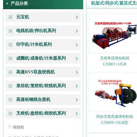
机架式/同步式/紧压式
产品分类
元宝机
电线机组/押出机系列
印字机/计米机系列
成圈机/成卷机/计米器系列
叉绞单层绕包机组
CJ500/1+12GR
高速RVS双盘绞线机
束丝机/笼绞机/绞线机系列
高速铝铜线合股机
叉绞机/盘绞机/框绞机系列
同步叉绞高速绕包机组
CJ500/6+12GR型
框绞机