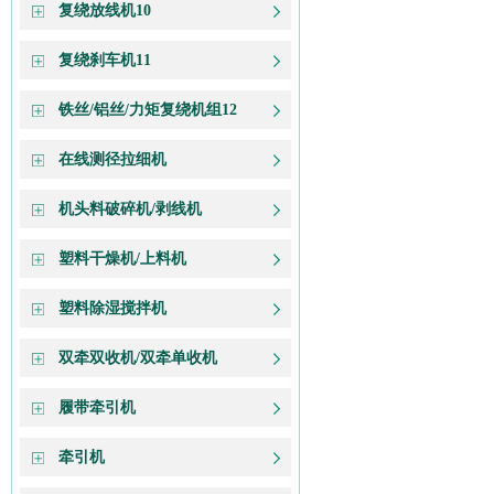
复绕放线机10
复绕刹车机11
铁丝/铝丝/力矩复绕机组12
在线测径拉细机
机头料破碎机/剥线机
塑料干燥机/上料机
塑料除湿搅拌机
双牵双收机/双牵单收机
履带牵引机
牵引机