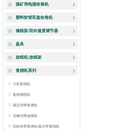
煤矿用电缆收卷机
塑料软管双盘收卷机
储线架/双向速度调节器
盘具
放线机/放线架
复绕机系列
力矩复绕机
复绕倒线机
液压升降复绕机
无轴升降放线机
无纺布带复绕机/阻水带复绕机