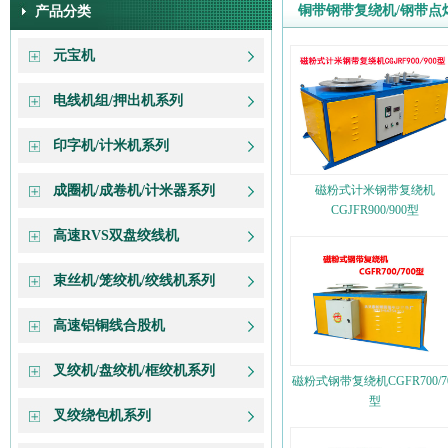
铜带钢带复绕机/钢带点
产品分类
元宝机
电线机组/押出机系列
印字机/计米机系列
成圈机/成卷机/计米器系列
磁粉式计米钢带复绕机
CGJFR900/900型
高速RVS双盘绞线机
束丝机/笼绞机/绞线机系列
高速铝铜线合股机
叉绞机/盘绞机/框绞机系列
磁粉式钢带复绕机CGFR700/7
型
叉绞绕包机系列