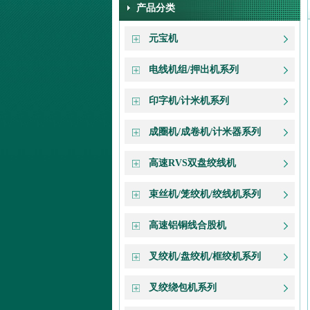
产品分类
元宝机
电线机组/押出机系列
印字机/计米机系列
成圈机/成卷机/计米器系列
高速RVS双盘绞线机
束丝机/笼绞机/绞线机系列
高速铝铜线合股机
叉绞机/盘绞机/框绞机系列
叉绞绕包机系列