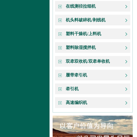
在线测径拉细机
机头料破碎机/剥线机
塑料干燥机/上料机
塑料除湿搅拌机
双牵双收机/双牵单收机
履带牵引机
牵引机
高速编织机