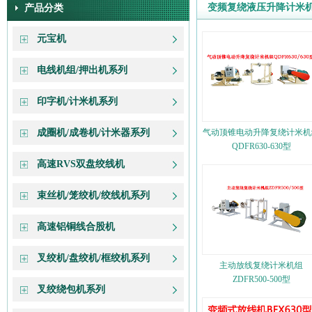
变频复绕液压升降计米
产品分类
元宝机
电线机组/押出机系列
印字机/计米机系列
成圈机/成卷机/计米器系列
气动顶锥电动升降复绕计米机
QDFR630-630型
高速RVS双盘绞线机
束丝机/笼绞机/绞线机系列
高速铝铜线合股机
叉绞机/盘绞机/框绞机系列
主动放线复绕计米机组
ZDFR500-500型
叉绞绕包机系列