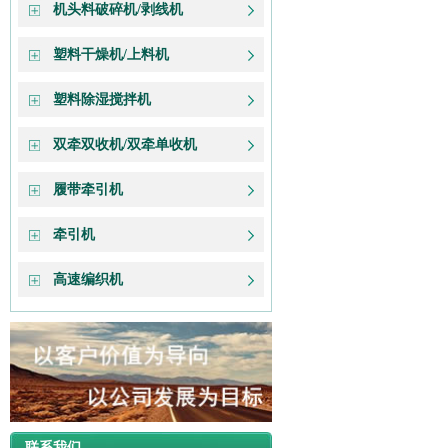
机头料破碎机/剥线机
塑料干燥机/上料机
塑料除湿搅拌机
双牵双收机/双牵单收机
履带牵引机
牵引机
高速编织机
联系我们