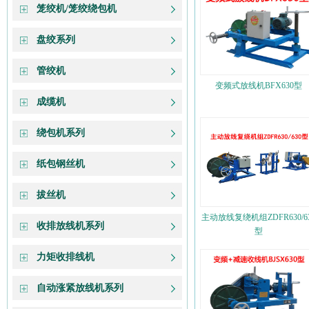
笼绞机/笼绞绕包机
盘绞系列
管绞机
变频式放线机BFX630型
成缆机
绕包机系列
纸包钢丝机
拔丝机
主动放线复绕机组ZDFR630/6
收排放线机系列
型
力矩收排线机
自动涨紧放线机系列