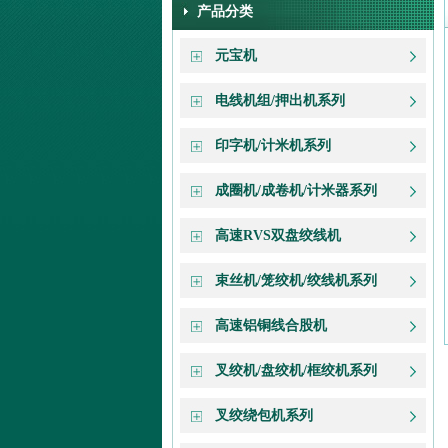
产品分类
元宝机
电线机组/押出机系列
印字机/计米机系列
成圈机/成卷机/计米器系列
高速RVS双盘绞线机
束丝机/笼绞机/绞线机系列
高速铝铜线合股机
叉绞机/盘绞机/框绞机系列
叉绞绕包机系列