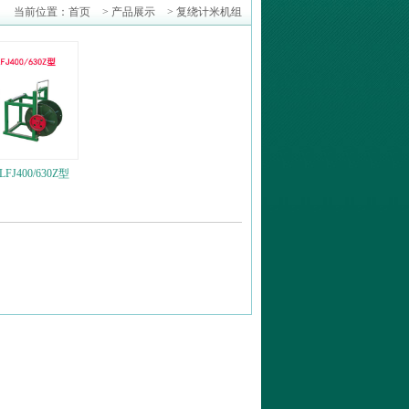
当前位置：
首页
>
产品展示
>
复绕计米机组
J400/630Z型