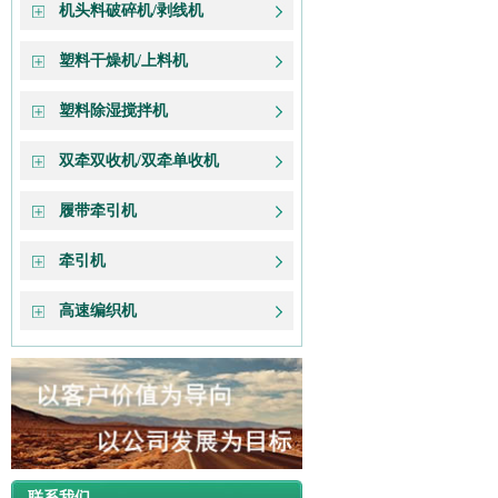
机头料破碎机/剥线机
塑料干燥机/上料机
塑料除湿搅拌机
双牵双收机/双牵单收机
履带牵引机
牵引机
高速编织机
联系我们